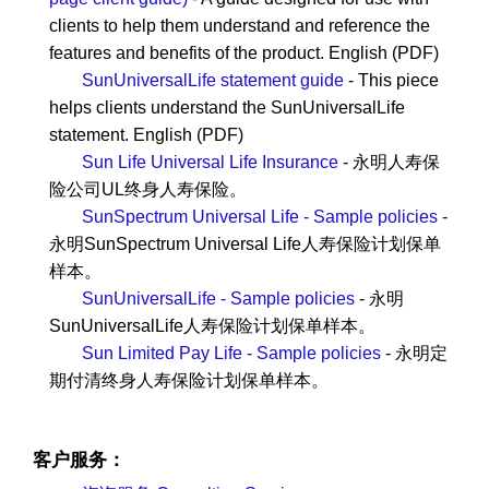
clients to help them understand and reference the
features and benefits of the product. English (PDF)
SunUniversalLife statement guide
- This piece
helps clients understand the SunUniversalLife
statement. English (PDF)
Sun Life Universal Life Insurance
- 永明人寿保
险公司UL终身人寿保险。
SunSpectrum Universal Life - Sample policies
-
永明SunSpectrum Universal Life人寿保险计划保单
样本。
SunUniversalLife - Sample policies
- 永明
SunUniversalLife人寿保险计划保单样本。
Sun Limited Pay Life - Sample policies
- 永明定
期付清终身人寿保险计划保单样本。
客户服务：