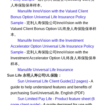
人寿保险保单样本。
Manulife InnoVision with the Valued Client
Bonus Option Universal Life Insurance Policy
Sample
- 宏利人寿保险公司InnoVision with the
Valued Client Bonus Option UL终身人寿保险保单样
本。
Manulife InnoVision with the Investment
Accelerator Option Universal Life Insurance Policy
Sample
- 宏利人寿保险公司InnoVision with the
Investment Accelerator Option UL终身人寿保险保单
样本。
Manulife Universal Life Insurance
Sun Life 永明人寿公司UL保险：
Sun Universal Life Client Guide(12 pages)
- A
guide to help understand features and benefits of
purchasing SunUniversalLife. English (PDF)
Sun Limited Pay Life - Product feature sheet (6
page client guide)
- A guide designed for use with