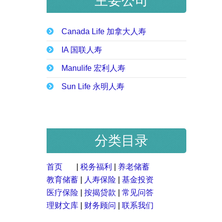
主要公司
Canada Life 加拿大人寿
IA 国联人寿
Manulife 宏利人寿
Sun Life 永明人寿
分类目录
首页
|
税务福利
|
养老储蓄
教育储蓄
|
人寿保险
|
基金投资
医疗保险
|
按揭贷款
|
常见问答
理财文库
|
财务顾问
|
联系我们